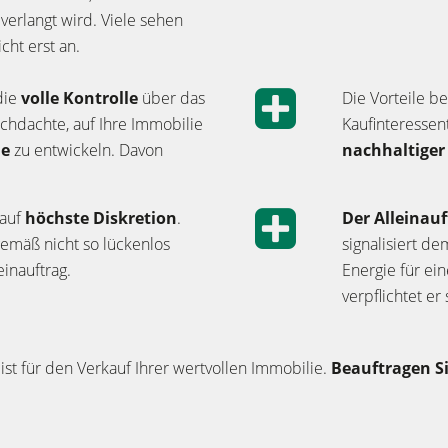
verlangt wird. Viele sehen
cht erst an.
die
volle Kontrolle
über das
Die Vorteile b
rchdachte, auf Ihre Immobilie
Kaufinteressen
ie
zu entwickeln. Davon
nachhaltige
 auf
höchste Diskretion
.
Der Alleinau
emäß nicht so lückenlos
signalisiert de
inauftrag.
Energie für ei
verpflichtet e
ist für den Verkauf Ihrer wertvollen Immobilie.
Beauftragen S