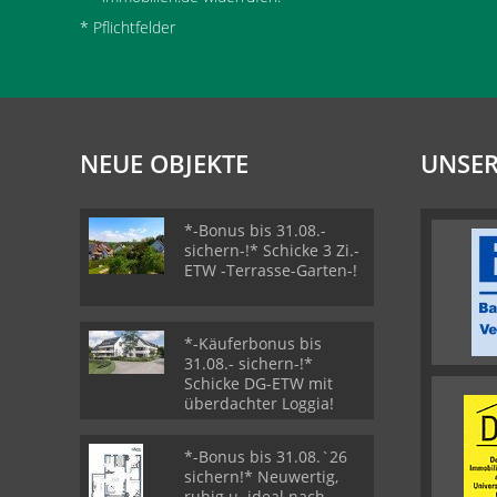
* Pflichtfelder
NEUE OBJEKTE
UNSER
*-Bonus bis 31.08.-
sichern-!* Schicke 3 Zi.-
ETW -Terrasse-Garten-!
*-Käuferbonus bis
31.08.- sichern-!*
Schicke DG-ETW mit
überdachter Loggia!
*-Bonus bis 31.08.`26
sichern!* Neuwertig,
ruhig u. ideal nach