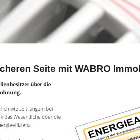
sicheren Seite mit WABRO Immob
ienbesitzer über die
 Wohnung.
nlich wie seit langem bei
ck das Wesentliche über die
rgieeffizienz.