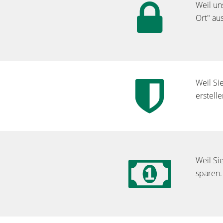
Weil un
Ort" au
Weil Si
erstell
Weil Si
sparen.