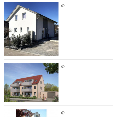
©
©
©