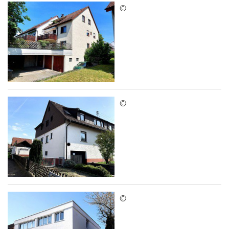
©
©
©