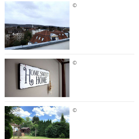
©
©
©