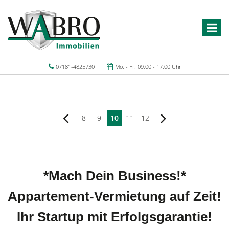
07181-4825730
Mo. - Fr. 09.00 - 17.00 Uhr
8
9
10
11
12
*Mach Dein Business!*
Appartement-Vermietung auf Zeit!
Ihr Startup mit Erfolgsgarantie!