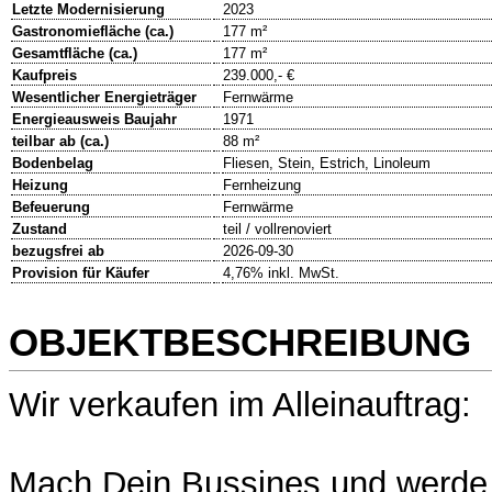
Letzte Modernisierung
2023
Gastronomiefläche (ca.)
177 m²
Gesamtfläche (ca.)
177 m²
Kaufpreis
239.000,- €
Wesentlicher Energieträger
Fernwärme
Energieausweis Baujahr
1971
teilbar ab (ca.)
88 m²
Bodenbelag
Fliesen, Stein, Estrich, Linoleum
Heizung
Fernheizung
Befeuerung
Fernwärme
Zustand
teil / vollrenoviert
bezugsfrei ab
2026-09-30
Provision für Käufer
4,76% inkl. MwSt.
OBJEKTBESCHREIBUNG
Wir verkaufen im Alleinauftrag:
Mach Dein Bussines und werde 